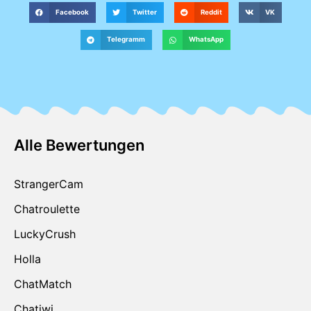
Facebook
Twitter
Reddit
VK
Telegramm
WhatsApp
Alle Bewertungen
StrangerCam
Chatroulette
LuckyCrush
Holla
ChatMatch
Chatiwi