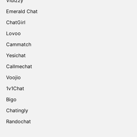
Vidizzy
Emerald Chat
ChatGirl
Lovoo
Cammatch
Yesichat
Callmechat
Voojio
1v1Chat
Bigo
Chatingly
Randochat