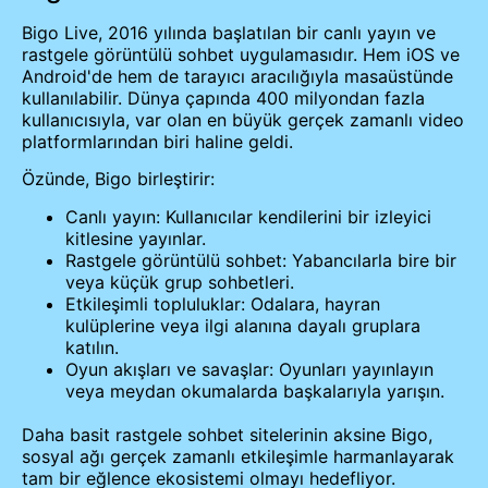
Bigo Live, 2016 yılında başlatılan bir canlı yayın ve
rastgele görüntülü sohbet uygulamasıdır. Hem iOS ve
Android'de hem de tarayıcı aracılığıyla masaüstünde
kullanılabilir. Dünya çapında 400 milyondan fazla
kullanıcısıyla, var olan en büyük gerçek zamanlı video
platformlarından biri haline geldi.
Özünde, Bigo birleştirir:
Canlı yayın: Kullanıcılar kendilerini bir izleyici
kitlesine yayınlar.
Rastgele görüntülü sohbet: Yabancılarla bire bir
veya küçük grup sohbetleri.
Etkileşimli topluluklar: Odalara, hayran
kulüplerine veya ilgi alanına dayalı gruplara
katılın.
Oyun akışları ve savaşlar: Oyunları yayınlayın
veya meydan okumalarda başkalarıyla yarışın.
Daha basit rastgele sohbet sitelerinin aksine Bigo,
sosyal ağı gerçek zamanlı etkileşimle harmanlayarak
tam bir eğlence ekosistemi olmayı hedefliyor.