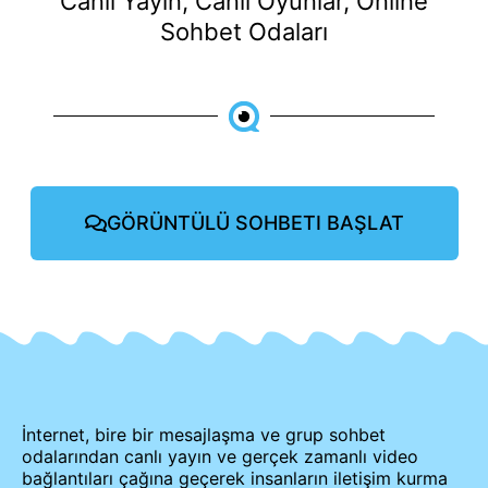
Canlı Yayın, Canlı Oyunlar, Online
Sohbet Odaları
GÖRÜNTÜLÜ SOHBETI BAŞLAT
İnternet, bire bir mesajlaşma ve grup sohbet
odalarından canlı yayın ve gerçek zamanlı video
bağlantıları çağına geçerek insanların iletişim kurma