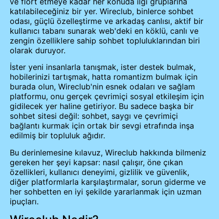
ve flört etmeye kadar her konuda ilgi gruplarına
katılabileceğiniz bir yer. Wireclub, binlerce sohbet
odası, güçlü özelleştirme ve arkadaş canlısı, aktif bir
kullanıcı tabanı sunarak web'deki en köklü, canlı ve
zengin özelliklere sahip sohbet topluluklarından biri
olarak duruyor.
İster yeni insanlarla tanışmak, ister destek bulmak,
hobilerinizi tartışmak, hatta romantizm bulmak için
burada olun, Wireclub'nin esnek odaları ve sağlam
platformu, onu gerçek çevrimiçi sosyal etkileşim için
gidilecek yer haline getiriyor. Bu sadece başka bir
sohbet sitesi değil: sohbet, saygı ve çevrimiçi
bağlantı kurmak için ortak bir sevgi etrafında inşa
edilmiş bir topluluk ağıdır.
Bu derinlemesine kılavuz, Wireclub hakkında bilmeniz
gereken her şeyi kapsar: nasıl çalışır, öne çıkan
özellikleri, kullanıcı deneyimi, gizlilik ve güvenlik,
diğer platformlarla karşılaştırmalar, sorun giderme ve
her sohbetten en iyi şekilde yararlanmak için uzman
ipuçları.