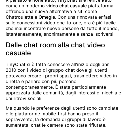
Ripensato e riorientato,
TinyChat
si è reinventato
come un moderno
video chat casuale
piattaforma,
offrendo una nuova alternativa a siti come
Chatroulette
e
Omegle
. Con una rinnovata enfasi
sulle connessioni video one-to-one, ora è più facile
che mai incontrare nuove persone da tutto il mondo,
istantaneamente, anonimamente e senza iscriversi.
Dalle chat room alla chat video
casuale
TinyChat
si è fatta conoscere all'inizio degli anni
2010 con i video di gruppo
chat
dove gli utenti
potevano creare i propri spazi, trasmettere video in
diretta e parlare con più persone
contemporaneamente. È stata particolarmente
apprezzata dalle comunità, dagli interessi di nicchia e
dai ritrovi sociali.
Ma quando le preferenze degli utenti sono cambiate
e le piattaforme mobile-first hanno preso il
sopravvento, la domanda di gruppi di lavoro è
aumentata.
chat
le camere sono state rifiutate.