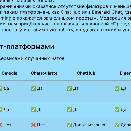
ивных часовых поясах.
граничениями оказались отсутствие фильтров и меньш
к таким платформам, как ChatHub или Emerald Chat, г
Umingle покажется вам слишком простым. Модерация з
ции, вам придётся часто пользоваться кнопкой «Пропуст
 простоту и стабильную работу, предлагая лёгкий и у
ат-платформами
сервисами случайных чатов:
Omegle
Chatroulette
ChatHub
Emer
✅ Да
✅ Да
✅ Да
✅ Да
✅ Да
✅ Да
✅ Да
✅ Да
 Нет
❌ Нет
✅ Дополнительно
✅ Допо