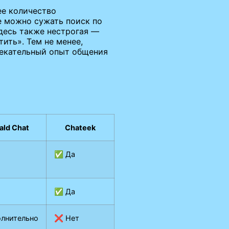
ее количество
де можно сужать поиск по
десь также нестрогая —
ить». Тем не менее,
влекательный опыт общения
ald Chat
Chateek
✅ Да
✅ Да
лнительно
❌ Нет