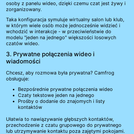
osoby z panelu wideo, dzięki czemu czat jest żywy i
zorganizowany.
Taka konfiguracja symuluje wirtualny salon lub klub,
w którym wiele osób może jednocześnie widzieć i
wchodzić w interakcje - w przeciwieństwie do
modelu "jeden na jednego" większości losowych
czatów wideo.
3. Prywatne połączenia wideo i
wiadomości
Chcesz, aby rozmowa była prywatna? Camfrog
obsługuje:
Bezpośrednie prywatne połączenia wideo
Czaty tekstowe jeden na jednego
Prośby o dodanie do znajomych i listy
kontaktów
Ułatwia to nawiązywanie głębszych kontaktów,
przechodzenie z czatu grupowego do prywatnego
lub utrzymywanie kontaktu poza zajętymi pokojami.