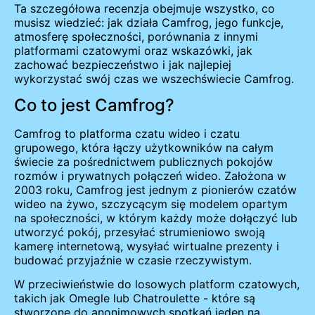
Ta szczegółowa recenzja obejmuje wszystko, co
musisz wiedzieć: jak działa Camfrog, jego funkcje,
atmosferę społeczności, porównania z innymi
platformami czatowymi oraz wskazówki, jak
zachować bezpieczeństwo i jak najlepiej
wykorzystać swój czas we wszechświecie Camfrog.
Co to jest Camfrog?
Camfrog to platforma czatu wideo i czatu
grupowego, która łączy użytkowników na całym
świecie za pośrednictwem publicznych pokojów
rozmów i prywatnych połączeń wideo. Założona w
2003 roku, Camfrog jest jednym z pionierów czatów
wideo na żywo, szczycącym się modelem opartym
na społeczności, w którym każdy może dołączyć lub
utworzyć pokój, przesyłać strumieniowo swoją
kamerę internetową, wysyłać wirtualne prezenty i
budować przyjaźnie w czasie rzeczywistym.
W przeciwieństwie do losowych platform czatowych,
takich jak Omegle lub Chatroulette - które są
stworzone do anonimowych spotkań jeden na