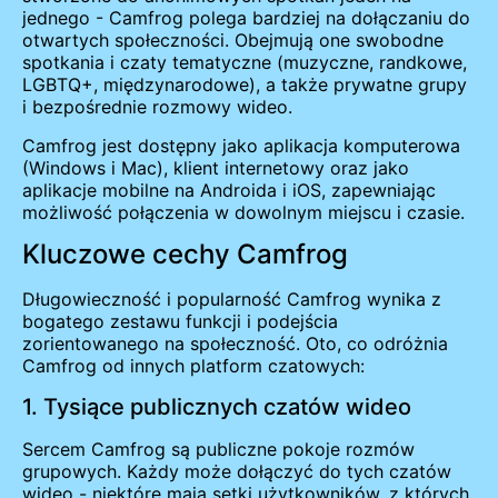
jednego - Camfrog polega bardziej na dołączaniu do
otwartych społeczności. Obejmują one swobodne
spotkania i czaty tematyczne (muzyczne, randkowe,
LGBTQ+, międzynarodowe), a także prywatne grupy
i bezpośrednie rozmowy wideo.
Camfrog jest dostępny jako aplikacja komputerowa
(Windows i Mac), klient internetowy oraz jako
aplikacje mobilne na Androida i iOS, zapewniając
możliwość połączenia w dowolnym miejscu i czasie.
Kluczowe cechy Camfrog
Długowieczność i popularność Camfrog wynika z
bogatego zestawu funkcji i podejścia
zorientowanego na społeczność. Oto, co odróżnia
Camfrog od innych platform czatowych:
1. Tysiące publicznych czatów wideo
Sercem Camfrog są publiczne pokoje rozmów
grupowych. Każdy może dołączyć do tych czatów
wideo - niektóre mają setki użytkowników, z których