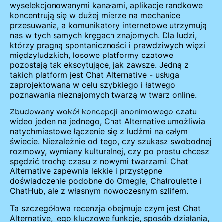
wyselekcjonowanymi kanałami, aplikacje randkowe
koncentrują się w dużej mierze na mechanice
przesuwania, a komunikatory internetowe utrzymują
nas w tych samych kręgach znajomych. Dla ludzi,
którzy pragną spontaniczności i prawdziwych więzi
międzyludzkich, losowe platformy czatowe
pozostają tak ekscytujące, jak zawsze. Jedną z
takich platform jest Chat Alternative - usługa
zaprojektowana w celu szybkiego i łatwego
poznawania nieznajomych twarzą w twarz online.
Zbudowany wokół koncepcji anonimowego czatu
wideo jeden na jednego, Chat Alternative umożliwia
natychmiastowe łączenie się z ludźmi na całym
świecie. Niezależnie od tego, czy szukasz swobodnej
rozmowy, wymiany kulturalnej, czy po prostu chcesz
spędzić trochę czasu z nowymi twarzami, Chat
Alternative zapewnia lekkie i przystępne
doświadczenie podobne do Omegle, Chatroulette i
ChatHub, ale z własnym nowoczesnym szlifem.
Ta szczegółowa recenzja obejmuje czym jest Chat
Alternative, jego kluczowe funkcje, sposób działania,