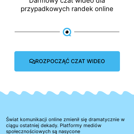
Darmowy czat wideo dla
przypadkowych randek online
ROZPOCZĄĆ CZAT WIDEO
Świat komunikacji online zmienił się dramatycznie w
ciągu ostatniej dekady. Platformy mediów
społecznościowych są nasycone