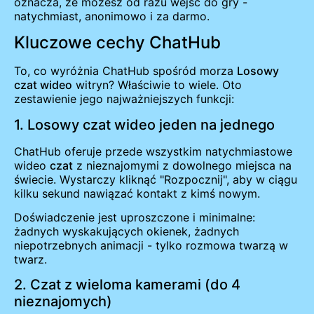
oznacza, że możesz od razu wejść do gry -
natychmiast, anonimowo i za darmo.
Kluczowe cechy ChatHub
To, co wyróżnia ChatHub spośród morza
Losowy
czat wideo
witryn? Właściwie to wiele. Oto
zestawienie jego najważniejszych funkcji:
1. Losowy czat wideo jeden na jednego
ChatHub oferuje przede wszystkim natychmiastowe
wideo
czat
z nieznajomymi z dowolnego miejsca na
świecie. Wystarczy kliknąć "Rozpocznij", aby w ciągu
kilku sekund nawiązać kontakt z kimś nowym.
Doświadczenie jest uproszczone i minimalne:
żadnych wyskakujących okienek, żadnych
niepotrzebnych animacji - tylko rozmowa twarzą w
twarz.
2. Czat z wieloma kamerami (do 4
nieznajomych)