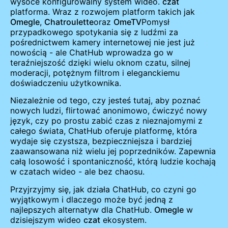
wysoce konfigurowalny system wideo.
czat
platforma. Wraz z rozwojem platform takich jak
Omegle
,
Chatroulette
oraz
OmeTV
Pomysł
przypadkowego spotykania się z ludźmi za
pośrednictwem kamery internetowej nie jest już
nowością - ale ChatHub wprowadza go w
teraźniejszość dzięki wielu oknom czatu, silnej
moderacji, potężnym filtrom i eleganckiemu
doświadczeniu użytkownika.
Niezależnie od tego, czy jesteś tutaj, aby poznać
nowych ludzi, flirtować anonimowo, ćwiczyć nowy
język, czy po prostu zabić czas z nieznajomymi z
całego świata, ChatHub oferuje platformę, która
wydaje się czystsza, bezpieczniejsza i bardziej
zaawansowana niż wielu jej poprzedników. Zapewnia
całą losowość i spontaniczność, którą ludzie kochają
w czatach wideo - ale bez chaosu.
Przyjrzyjmy się, jak działa ChatHub, co czyni go
wyjątkowym i dlaczego może być jedną z
najlepszych alternatyw dla ChatHub.
Omegle
w
dzisiejszym wideo
czat
ekosystem.