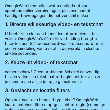
OmegleWeb biedt alles wat u nodig hebt voor
spontane online verbindingen, plus een aantal
handige toevoegingen die het verschil maken:
1. Directe willekeurige video- en tekstchat
U hoeft zich niet aan te melden of profielen in te
vullen. OmegleWeb's één-klik verbinding brengt u
face-to-face (of toetsenbord-naar-toetsenbord) met
een vreemdeling van overal in de wereld in slechts
enkele seconden.
2. Keuze uit video- of tekstchat
cameraschuw? Geen probleem. Schakel eenvoudig
tussen video- en tekstchat of begin met tekst en zet
je camera aan als je je op je gemak voelt.
3. Geslacht en locatie filters
Op zoek naar een bepaald type chat? OmegleWeb
laat u matches filteren op geslacht of regio (sommige
opties kunnen premium zijn), zodat u mensen kunt