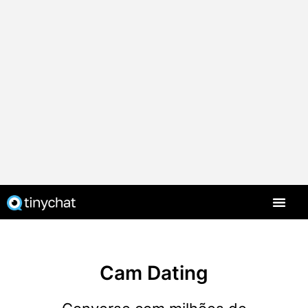
PT-BR
Cam Dating