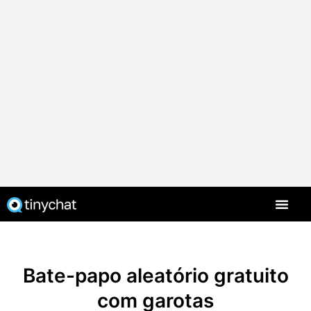
PT-BR
Bate-papo aleatório gratuito
com garotas