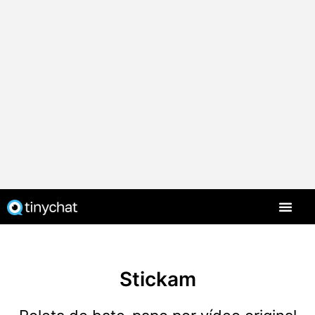
PT-BR
Stickam