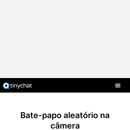
PT-BR
Bate-papo aleatório na
câmera