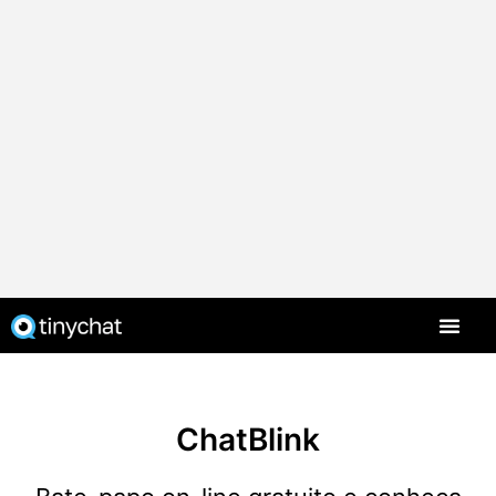
PT-BR
ChatBlink